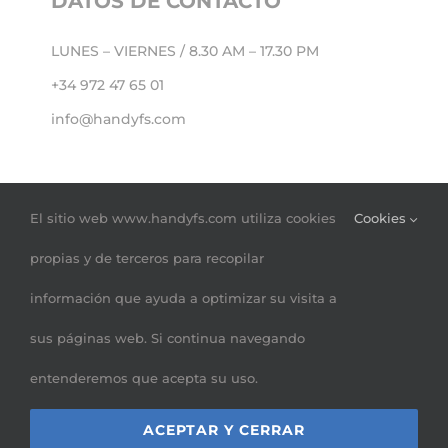
DATOS DE CONTACTO
LUNES – VIERNES / 8.30 AM – 17.30 PM
+34 972 47 65 01
info@handyfs.com
El sitio web www.handyfs.com utiliza cookies
Cookies
propias y de terceros para recopilar
información que ayuda a optimizar su visita a
sus páginas web. Si continua navegando
© 2019 -
2026 | Estás en el sitio web de
Handy Free
entenderemos que acepta su uso.
Solutions
| Todos los derechos reservados |
Política de
ACEPTAR Y CERRAR
privacidad
| Diseño web
Clam! igec