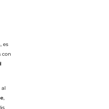
, es
s con
d
 al
se
,
ás