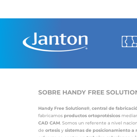
SOBRE HANDY FREE SOLUTIO
Handy Free Solutions®
,
central de fabricaci
fabricamos
productos ortoprotésicos
media
CAD CAM
. Somos un referente a nivel nacio
de
ortesis
y
sistemas de posicionamiento
a 