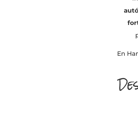
aut
for
En Han
Des