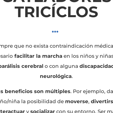
TRICÍCLOS
mpre que no exista contraindicación médica
sario
facilitar la marcha
en los niños y niña
parálisis cerebral
o con alguna
discapacida
neurológica
.
s beneficios son múltiples
. Por ejemplo, da
iño/niña la posibilidad de
moverse
,
divertir
nteractuar
y
socializar
con su entorno. Ser m