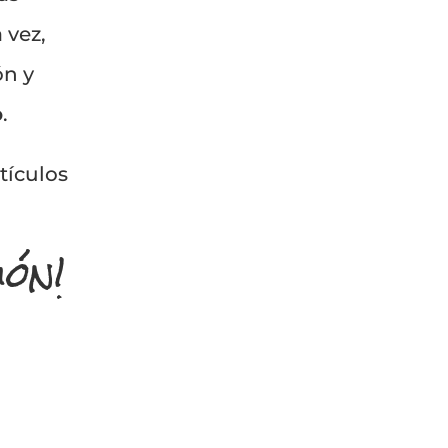
a vez,
ón y
o
.
tículos
ión!