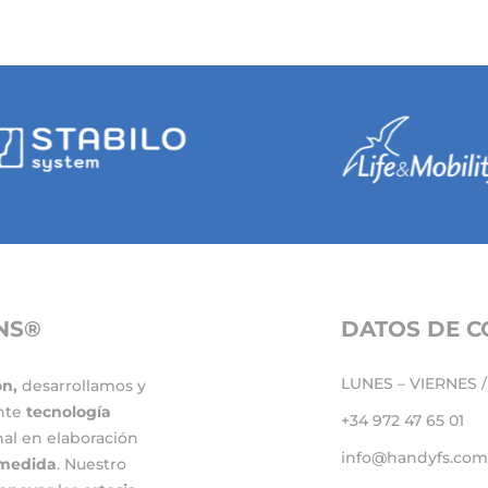
NS®
DATOS DE 
LUNES – VIERNES / 
ón,
desarrollamos y
nte
tecnología
+34 972 47 65 01
nal en elaboración
info@handyfs.com
medida
. Nuestro