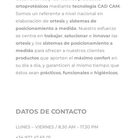
ortoprotésicos
mediante
tecnología CAD CAM
.
Somos un referente a nivel nacional en
elaboración de
ortesis
y
sistemas de
posicionamiento
a medida
. Nuestro esfuerzo
se centra en
trabajar
,
solucionar
e
innovar
las
ortesis
y los
sistemas de posicionamiento a
medida
para ofrecer a nuestros clientes
productos
que aporten el
máximo confort
en
su día a día, y garanticen al mismo tiempo que
éstos sean
prácticos
,
funcionales
e
higiénicos
.
DATOS DE CONTACTO
LUNES – VIERNES / 8.30 AM – 17.30 PM
+34 972 47 65 01