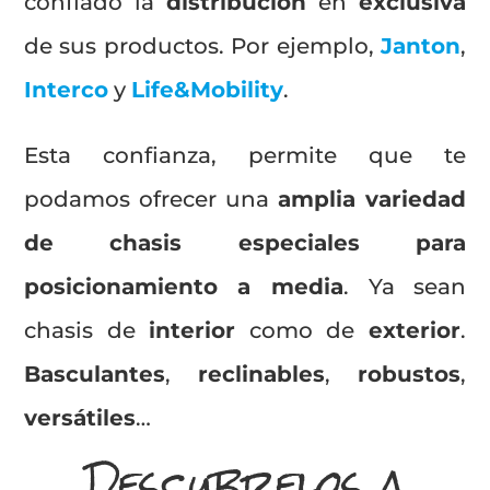
confiado la
distribución
en
exclusiva
de sus productos. Por ejemplo,
Janton
,
Interco
y
Life&Mobility
.
Esta confianza, permite que te
podamos ofrecer una
amplia variedad
de chasis especiales para
posicionamiento a media
. Ya sean
chasis de
interior
como de
exterior
.
Basculantes
,
reclinables
,
robustos
,
versátiles
…
Descubrelos a