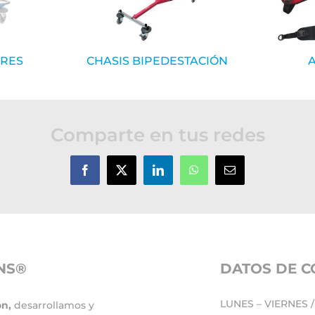
ORES
CHASIS BIPEDESTACIÓN
Comparte en tus redes
NS®
DATOS DE 
LUNES – VIERNES / 
ón,
desarrollamos y