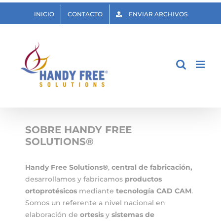
Saltar
INICIO
CONTACTO
ENVIAR ARCHIVOS
al
contenido
SOBRE HANDY FREE
SOLUTIONS®
Handy Free Solutions®
,
central de fabricación,
desarrollamos y fabricamos
productos
ortoprotésicos
mediante
tecnología CAD CAM
.
Somos un referente a nivel nacional en
elaboración de
ortesis
y
sistemas de